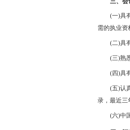
三、会
(一)
需的执业资
(二)
(三)
(四)
(五)
录，最近三
(六)