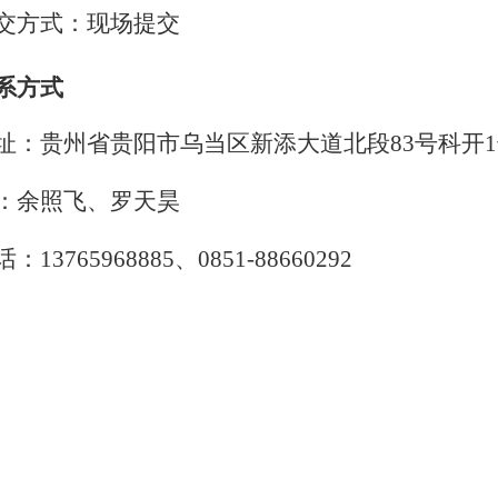
交方式：现场提交
系方式
址：贵州省贵阳市乌当区新添大道北段
8
3
号科开
：余照飞、罗天昊
话：
1
3765968885
、
0
851-88660292